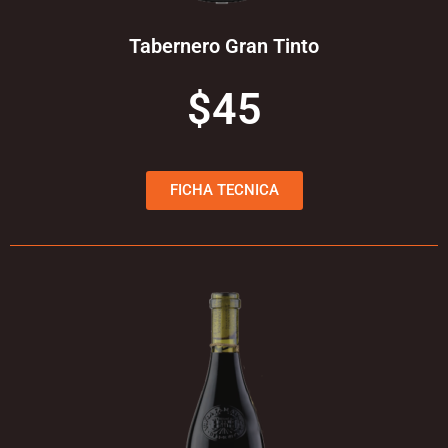
Tabernero Gran Tinto
$45
FICHA TECNICA