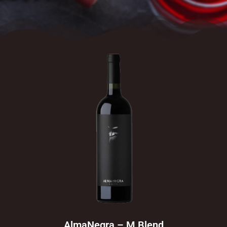
AlmaNegra – M Blend